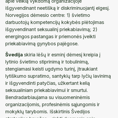
apie veiklą vykdomą organizacijoje
išgyvendinant neetišką ir diskriminuojantį elgesį.
Norvegijos dėmesio centre: 1) švietimo
darbuotojų kompetencijų kokybės plėtojimas
išgyvendinant seksualinį priekabiavimą; 2)
energingos pastangas ir priemonės įveikti
priekabiavimą gynybos pajėgose.
Švedija
skiria lėšų ir esminį dėmesį kreipia į
lytinio švietimo stiprinimą ir tobulinimą,
stengiamasi keisti ugdymo turinį, įtraukiant
lytiškumo supratimo, santykių tarp lyčių lavinimą
ir išgyvendinti patyčias, užkertant kelią
seksualiniam priekabiavimui ir smurtui.
Bendradarbiaujama su visuomeninėmis
organizacijomis, profesinėmis sąjungomis ir
mokyklų tarybomis. Išskirtinis Švedijos