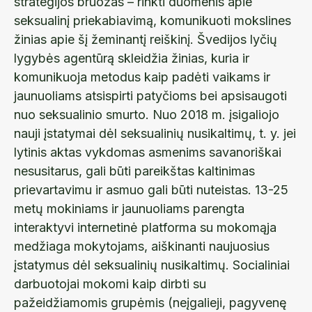
strategijos bruožas – rinkti duomenis apie
seksualinį priekabiavimą, komunikuoti mokslines
žinias apie šį žeminantį reiškinį. Švedijos lyčių
lygybės agentūrą skleidžia žinias, kuria ir
komunikuoja metodus kaip padėti vaikams ir
jaunuoliams atsispirti patyčioms bei apsisaugoti
nuo seksualinio smurto. Nuo 2018 m. įsigaliojo
nauji įstatymai dėl seksualinių nusikaltimų, t. y. jei
lytinis aktas vykdomas asmenims savanoriškai
nesusitarus, gali būti pareikštas kaltinimas
prievartavimu ir asmuo gali būti nuteistas. 13-25
metų mokiniams ir jaunuoliams parengta
interaktyvi internetinė platforma su mokomąja
medžiaga mokytojams, aiškinanti naujuosius
įstatymus dėl seksualinių nusikaltimų. Socialiniai
darbuotojai mokomi kaip dirbti su
pažeidžiamomis grupėmis (neįgalieji, pagyvenę