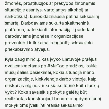
žmonės, prostitucijos ar prekybos žmonėmis
situacijoje esantys, vartojantys alkoholį ar
narkotikus), kurios dažniausia patiria seksualinį
smurtą. Darbdaviams sukurta skaitmeninė
platforma, pateikianti informaciją ir padedanti
darbdaviams įmonėse ir organizacijose
preventuoti ir tinkamai reaguoti į seksualinio
priekabiavimo atvejus.
Kyla daug minčių: kas įvyko Lietuvoje praėjus
dvejiems metams po #MeToo pradžios, kokie
mūsų šalies pasiekimai, kokia situacija mano
organizacijoje, kiekvienoje darbo vietoje, kaip
etiškai aš elgiuosi ir kokia kultūrinė kaita turėtų
vykti? Koks savalaikis pokytis galėtų būti
realizuotas konstruojant bendrojo ugdymo turinį
mokykloms įveiklinti realias seksualinio