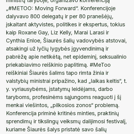
ministrų taryboje, organizavo konferenciją
„#METOO: Moving Forward“. Konferencijoje
dalyvavo 800 delegatų ir per 80 pranešėjų,
įskaitant aktyvistes, politikes ir ekspertus, tokius
kaip Roxane Gay, Liz Kelly, Marai Larasi ir
Cynthia Enloe, Šiaurės šalių vadovybės atstovai,
atsakingi už lyčių lygybės įgyvendinimą ir
pabrėžę apie netikėtą, net epideminį, seksualinio
priekabiavimo reiškinio paplitimą. #MeToo
reiškiniai Šiaurės šalims tapo rimta žinia ir
valstybių ministrai pripažino, kad „laikas keltis“, t.
y. vyriausybėms, įstatymų leidėjams, darbo
taryboms, profesinėms sąjungoms reaguoti į šį
menkai viešintos, „pilkosios zonos“ problemą.
Konferencija priminė kritinės minties, praktinių
sprendimų ir tikslingų veiksmų dalijimosi festivalį,
kuriame Šiaurės šalys pristatė savo šalių