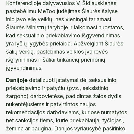
Konferencijoje dalyvavusios V. Šidlauskienės
pastebėjimu MeToo judėjimas Šiaurės šalyse
inicijavo eilę veiklų, nes vieningai tariamasi
Šiaurės Ministrų taryboje ir laikomasi nuostatos,
kad seksualinio priekabiavimo išgyvendinimas
yra lyčių lygybės prielaida. Apžvelgiant Šiaurės
šalių veiklą, pastebimas veiklos įvairovės
išgryninimas ir šaliai tinkančių priemonių
įgyvendinimas.
Danijoje
detalizuoti įstatymai dėl seksualinio
priekabiavimo ir patyčių (pvz., seksistinio
žargono) darbovietėse, padidintas žalos dydis
nukentėjusiems ir patvirtintos naujos
rekomendacijos darbdaviams, kuriose numatytos
net sankcijos tiems, kurie priekabiauja, tyčiojasi,
žemina ar baugina. Danijos vyriausybė pasirinko