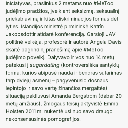
iniciatyvas, praslinkus 2 metams nuo #MeToo
judėjimo pradžios, įveikiant seksizmą, seksualinį
priekabiavimą ir kitas diskriminacijos formas dėl
lyties. Islandijos ministrė pirmininkė Katrín
Jakobsdóttir atidarė konferenciją. Garsioji JAV
politinė veikėja, profesorė ir autorė Angela Davis
skaitė pagrindinį pranešimą apie #MeToo
judėjimo poveikį. Dalyvavo ir vos nuo 14 metų
patekusi į
sugardating
(kontroversiška santykių
forma, kurios abipusė nauda ir bendras sutarimas
tarp dviejų asmenų – pagyvenusio dosnaus
lepintojo ir savo vertę žinančios mergaitės)
situaciją pakliuvusi Amanda Bergstrom (dabar 20
metų amžiaus), žmogaus teisių aktyvistė Emma
Holsten 2011 m. nukentėjusi nuo savo draugo
nekonsensusinės pornografijos.