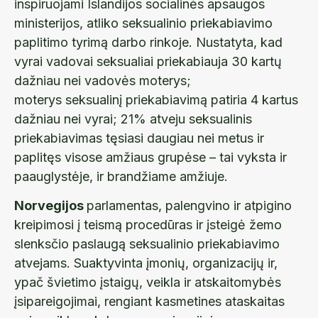
inspiruojami Islandijos socialinės apsaugos
ministerijos, atliko seksualinio priekabiavimo
paplitimo tyrimą darbo rinkoje. Nustatyta, kad
vyrai vadovai seksualiai priekabiauja 30 kartų
dažniau nei vadovės moterys;
moterys seksualinį priekabiavimą patiria 4 kartus
dažniau nei vyrai; 21% atveju seksualinis
priekabiavimas tęsiasi daugiau nei metus ir
paplitęs visose amžiaus grupėse – tai vyksta ir
paauglystėje, ir brandžiame amžiuje.
Norvegijos
parlamentas, palengvino ir atpigino
kreipimosi į teismą procedūras ir įsteigė žemo
slenksčio paslaugą seksualinio priekabiavimo
atvejams. Suaktyvinta įmonių, organizacijų ir,
ypač švietimo įstaigų, veikla ir atskaitomybės
įsipareigojimai, rengiant kasmetines ataskaitas