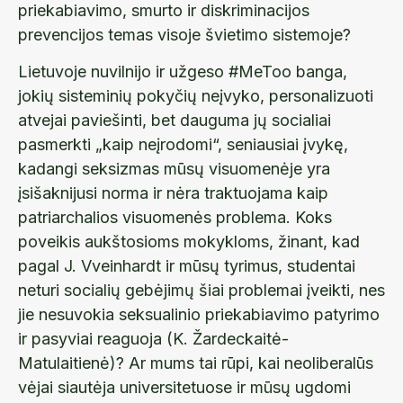
priekabiavimo, smurto ir diskriminacijos
prevencijos temas visoje švietimo sistemoje?
Lietuvoje nuvilnijo ir užgeso #MeToo banga,
jokių sisteminių pokyčių neįvyko, personalizuoti
atvejai paviešinti, bet dauguma jų socialiai
pasmerkti „kaip neįrodomi“, seniausiai įvykę,
kadangi seksizmas mūsų visuomenėje yra
įsišaknijusi norma ir nėra traktuojama kaip
patriarchalios visuomenės problema. Koks
poveikis aukštosioms mokykloms, žinant, kad
pagal J. Vveinhardt ir mūsų tyrimus, studentai
neturi socialių gebėjimų šiai problemai įveikti, nes
jie nesuvokia seksualinio priekabiavimo patyrimo
ir pasyviai reaguoja (K. Žardeckaitė-
Matulaitienė)? Ar mums tai rūpi, kai neoliberalūs
vėjai siautėja universitetuose ir mūsų ugdomi