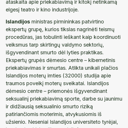
ataskaita apie priekabiavimą ir kitokį netinkamą
elgesį teatro ir kino industrijoje.
Islandijos
ministras pirmininkas patvirtino
ekspertų grupę, kurios tikslas nagrinėti teismų
procedūras, jas tobulinti ieškant kaip koordinuoti
veiksmus tarp skirtingų valdymo sektorių,
išgyvendinant smurto dėl lyties praktikas.
Ekspertų grupės dėmesio centre – kibernetinis
priekabiavimas ir smurtas. Atlikta unikali plačios
Islandijos moterų imties (32000) studija apie
traumos poveikį moterų sveikatai. Islandijos
dėmesio centre – priemonės išgyvendinant
seksualinį priekabiavimą sporte, darbe su jaunimu
ir didžiausią seksualinio smurto riziką
patiriančiomis moterimis, atvykusiomis iš
užsienio. Neseniai Islandijos universiteto tyrėjai,