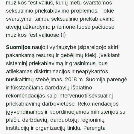
muzikos festivalius, kurių metu svarstomos
seksualinio priekabiavimo problemos. Tokie
svarstymai tampa seksualinio priekabiavimo
atvejų užkardymo priemone tuose pačiuose
muzikos festivaliuose (!)
Suomijos
naujoji vyriausybė įsipareigojo skirti
pakankamą resursų ir gebėjimų kiekį, įveikiant
sisteminį priekabiavimą ir grasinimus, bus
atliekamas diskriminacijos ir neapykantos
nusikaltimų stebėjimas. 2018 m. Suomija parengė
ir tūkstančiams darbdavių išplatino
rekomendacijas kaip intervenuoti seksualinį
priekabiavimą darbovietėse. Rekomendacijos
įgyvendinamos ir koordinuojamos ministerijos su
plačiu darbdavių, darbuotojų, regioninių
institucijų ir organizacijų tinklu. Parengta