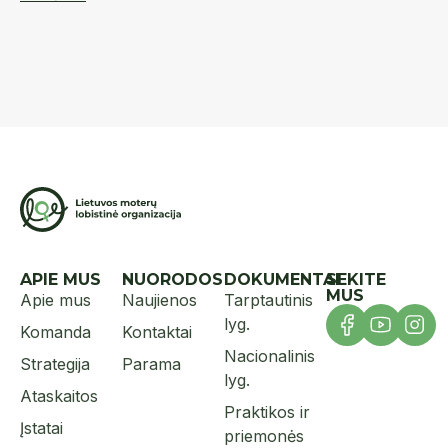
PL
APIE MUS
NUORODOS
DOKUMENTAI
SEKITE
MUS
Apie mus
Naujienos
Tarptautinis
lyg.
Komanda
Kontaktai
Nacionalinis
Strategija
Parama
lyg.
Ataskaitos
Praktikos ir
Įstatai
priemonės