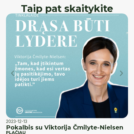
Taip pat skaitykite
2023-12-13
20
Pokalbis su Viktorija Čmilyte-Nielsen
K
PLAČIAU
d