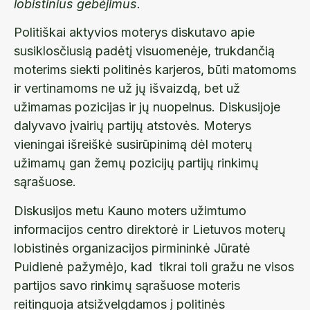
lobistinius gebėjimus.
Politiškai aktyvios moterys diskutavo apie
susiklosčiusią padėtį visuomenėje, trukdančią
moterims siekti politinės karjeros, būti matomoms
ir vertinamoms ne už jų išvaizdą, bet už
užimamas pozicijas ir jų nuopelnus. Diskusijoje
dalyvavo įvairių partijų atstovės. Moterys
vieningai išreiškė susirūpinimą dėl moterų
užimamų gan žemų pozicijų partijų rinkimų
sąrašuose.
Diskusijos metu Kauno moters užimtumo
informacijos centro direktorė ir Lietuvos moterų
lobistinės organizacijos pirmininkė Jūratė
Puidienė pažymėjo, kad tikrai toli gražu ne visos
partijos savo rinkimų sąrašuose moteris
reitinguoja atsižvelgdamos į politinės