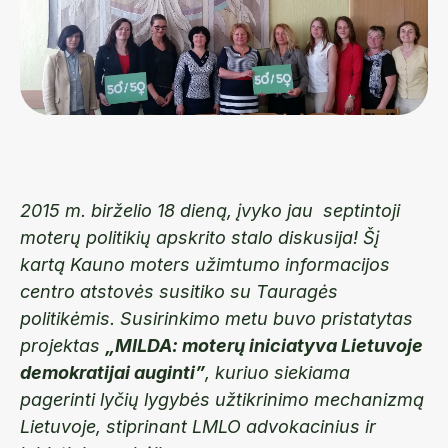
2015 m. bir
želio 18
dieną,
įvyko
jau septintoji
moterų politikių apskrito stalo diskusija!
Šį
kartą Kauno moters užimtumo informacijos
centro atstovės susitiko su Tauragės
politikėmis. Susirinkimo metu buvo pristatytas
projektas
„MILDA: moterų iniciatyva Lietuvoje
demokratijai auginti”
, kuriuo siekiama
pagerinti lyčių lygybės užtikrinimo mechanizmą
Lietuvoje, stiprinant LMLO advokacinius ir