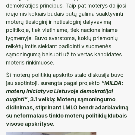
demokratijos principus. Taip pat moterys dalijosi
idėjomis kokiais būdais būtų galima suaktyvinti
moterų tiesioginį ir netiesioginį dalyvavimą
politikoje, tiek vietiniame, tiek nacionaliniame
lygmenyje. Buvo svarstoma, kokių priemonių
reikėtų imtis siekiant padidinti visuomenės
sąmoningumą balsuoti už to vertas kandidates
moteris rinkimuose.
Ši moterų politikių apskrito stalo diskusija buvo
jau septintoji, surengta pagal projekto
“MILDA:
moterų iniciatyva Lietuvoje demokratijai
auginti”
, 3.1 veiklą: Moterų sąmoningumo
didinimas, stiprinant LMLO bendradarbiavimą
su neformalaus tinklo moterų politikių klubais
visose apskrityse
.