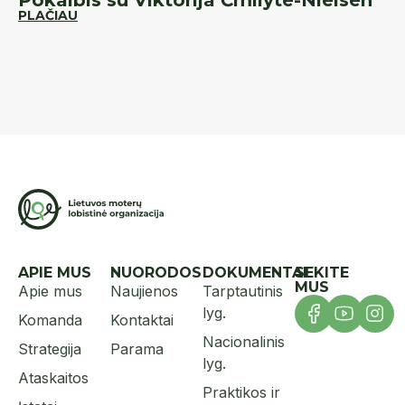
Pokalbis su Viktorija Čmilyte-Nielsen
K
PLAČIAU
d
PL
APIE MUS
NUORODOS
DOKUMENTAI
SEKITE
MUS
Apie mus
Naujienos
Tarptautinis
lyg.
Komanda
Kontaktai
Nacionalinis
Strategija
Parama
lyg.
Ataskaitos
Praktikos ir