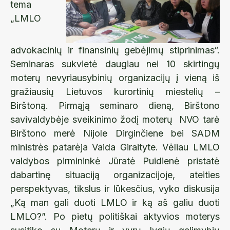
tema
„LMLO
advokacinių ir finansinių gebėjimų stiprinimas“.
Seminaras sukvietė daugiau nei 10 skirtingų
moterų nevyriausybinių organizacijų į vieną iš
gražiausių Lietuvos kurortinių miestelių –
Birštoną. Pirmąją seminaro dieną, Birštono
savivaldybėje sveikinimo žodį moterų NVO tarė
Birštono merė Nijole Dirginčiene bei SADM
ministrės patarėja Vaida Giraityte. Vėliau LMLO
valdybos pirmininkė Jūratė Puidienė pristatė
dabartinę situaciją organizacijoje, ateities
perspektyvas, tikslus ir lūkesčius, vyko diskusija
„Ką man gali duoti LMLO ir ką aš galiu duoti
LMLO?”. Po pietų politiškai aktyvios moterys