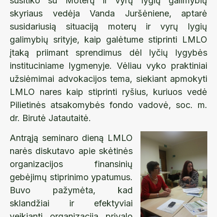
susitiko su Moterų ir vyrų lygių galimybių
skyriaus vedėja Vanda Juršėniene, aptarė
susidariusią situaciją moterų ir vyrų lygių
galimybių srityje, kaip galėtume stiprinti LMLO
įtaką priimant sprendimus dėl lyčių lygybės
instituciniame lygmenyje. Vėliau vyko praktiniai
užsiėmimai advokacijos tema, siekiant apmokyti
LMLO nares kaip stiprinti ryšius, kuriuos vedė
Pilietinės atsakomybės fondo vadovė, soc. m.
dr. Birutė Jatautaitė.
Antrąją seminaro dieną LMLO
narės diskutavo apie skėtinės
organizacijos finansinių
gebėjimų stiprinimo ypatumus.
Buvo pažymėta, kad
sklandžiai ir efektyviai
veikianti organizacija privalo