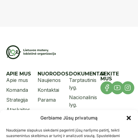
APIE MUS
NUORODOS
DOKUMENTAI
SEKITE
MUS
Apie mus
Naujienos
Tarptautinis
lyg.
Komanda
Kontaktai
Nacionalinis
Strategija
Parama
lyg.
Ataskaitos
Praktikos ir
Gerbiame Jūsų privatumą
Įstatai
priemonės
Nariai
Naudojame slapukus siekdami pagerinti jūsų naršymo patirtį, teikti
suasmenintus skelbimus ar turinį ir analizuoti srautą. Spustelėdami