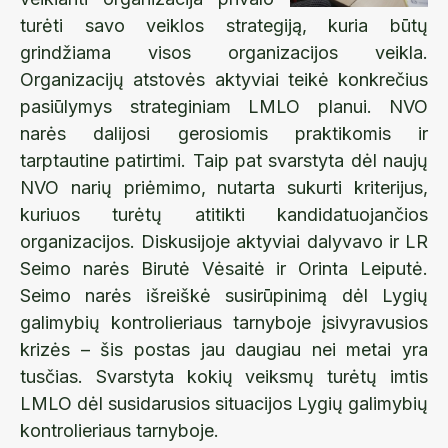
turėti savo veiklos strategiją, kuria būtų
grindžiama visos organizacijos veikla.
Organizacijų atstovės aktyviai teikė konkrečius
pasiūlymys strateginiam LMLO planui. NVO
narės dalijosi gerosiomis praktikomis ir
tarptautine patirtimi. Taip pat svarstyta dėl naujų
NVO narių priėmimo, nutarta sukurti kriterijus,
kuriuos turėtų atitikti kandidatuojančios
organizacijos. Diskusijoje aktyviai dalyvavo ir LR
Seimo narės Birutė Vėsaitė ir Orinta Leiputė.
Seimo narės išreiškė susirūpinimą dėl Lygių
galimybių kontrolieriaus tarnyboje įsivyravusios
krizės – šis postas jau daugiau nei metai yra
tusčias. Svarstyta kokių veiksmų turėtų imtis
LMLO dėl susidarusios situacijos Lygių galimybių
kontrolieriaus tarnyboje.