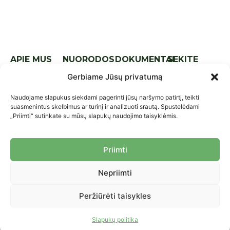
APIE MUS
NUORODOS
DOKUMENTAI
SEKITE
MUS
Apie mus
Naujienos
Tarptautinis
Gerbiame Jūsų privatumą
lyg.
Komanda
Kontaktai
Nacionalinis
Naudojame slapukus siekdami pagerinti jūsų naršymo patirtį, teikti
Strategija
Parama
suasmenintus skelbimus ar turinį ir analizuoti srautą. Spustelėdami
lyg.
„Priimti“ sutinkate su mūsų slapukų naudojimo taisyklėmis.
Ataskaitos
Praktikos ir
Įstatai
priemonės
Priimti
Nariai
Projektai
Nepriimti
Asmens duomenų saugojimo
© 2026 LMLO. Visos teisės
politika
saugomos.
Peržiūrėti taisykles
Asmens duomenų tvarkymo
politika
Slapukų politika