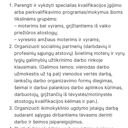
Parengti ir vykdyti specialias kvalifikacijos įgijimo
arba perkvalifikavimo programas/mokymus šioms
tikslinėms grupėms:
– moterims bei vyrams, grįžtantiems iš vaiko
priežiūros atostogų;
– vyresnio amžiaus moterims ir vyrams;
Organizuoti socialinių partnerių (darbdavių ir
profesinių sąjungų atstovų) švietimą moterų ir vyrų
lygių galimybių užtikrinimo darbo rinkoje
klausimais. (Galimos temos: vienodas darbo
užmokestis už tą patį vienodos vertės darbą,
lanksčių darbo organizavimo formų diegimas,
šeimai ir darbui palankios darbo aplinkos kūrimas,
darbuotojų, grįžtančių iš tėvystės/motinystės
atostogų kvalifikacijos kėlimas ir pan.).
Organizuoti ikimokyklinio ugdymo įstaigų darbą
sudarant sąlygas dirbantiems tėvasms derinti
darbo ir šeimos įsipareigojimus.