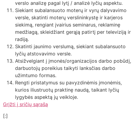
verslo analizę pagal lytį / analizė lyčių aspektu.
Siekiant subalansuoto moterų ir vyrų dalyvavimo
versle, skatinti moterų verslininkystę ir karjeros
siekimą, rengiant įvairius seminarus, reklaminę
medžiagą, skleidžiant gerąją patirtį per televiziją ir
radiją.
Skatinti jaunimo verslumą, siekiant subalansuoto
lyčių atstovavimo versle.
Atsižvelgiant į įmonės/organizacijos darbo pobūdį,
darbuotojų poreikius taikyti lanksčias darbo
užimtumo formas.
Rengti pristatymus su pavyzdinėmis įmonėmis,
kurios iliustruotų praktinę naudą, taikant lyčių
lygybės aspektą jų veikloje.
Grįžti į sričių sąrašą
[:]