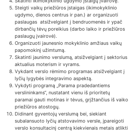
Skatinti ikimokyklinio ugdymo įstaigų įvairovę.
Steigti vaikų priežiūros įstaigas (ikimokyklinio
ugdymo, dienos centrus ir pan.) ar organizuoti
paslaugas atsižvelgiant į bendruomenės ir ypač
dirbančių tėvų poreikius (darbo laiko ir priežiūros
paslaugų įvairovė).
Organizuoti jaunesnio mokyklinio amžiaus vaikų
papomokinį užimtumą.
Skatinti jaunimo verslumą, atsižvelgiant į sektorius
aktualius moterism ir vyrams.
Vykdant verslo rėmimo programas atsižvelgiant į
lyčių lygybės integravimo aspektą.
Vykdyti programą „Parama pradedantiems
verslininkams“, nustatant vienu iš prioritetų
paramai gauti motinas ir tėvus, grįžtančius iš vaiko
priežiūros atostogų.
Didinant gyventojų verslumą bei, siekiant
subalansuoto lyčių atstovavimo versle, įpareigoti
verslo konsultacinį centrą kiekvienais metais atlikti