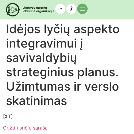
Idėjos lyčių aspekto
integravimui į
savivaldybių
strateginius planus.
Užimtumas ir verslo
skatinimas
[:LT]
Grįžti į sričių sąrašą