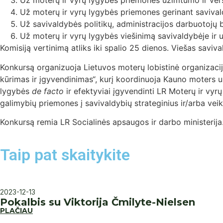
Už moterų ir vyrų lygybės priemones užimtumo ir versl
Už moterų ir vyrų lygybės priemones gerinant savivald
Už savivaldybės politikų, administracijos darbuotojų 
Už moterų ir vyrų lygybės viešinimą savivaldybėje ir u
Komisiją vertinimą atliks iki spalio 25 dienos. Viešas savi
Konkursą organizuoja Lietuvos moterų lobistinė organizacij
kūrimas ir įgyvendinimas“, kurį koordinuoja Kauno moters už
lygybės
de facto
ir efektyviai įgyvendinti LR Moterų ir vyrų
galimybių priemones į savivaldybių strateginius ir/arba veik
Konkursą remia LR Socialinės apsaugos ir darbo ministerija.
Taip pat skaitykite
2023-12-13
Pokalbis su Viktorija Čmilyte-Nielsen
PLAČIAU