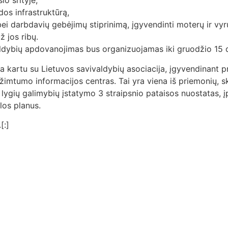
o srityje,
os infrastruktūrą,
bei darbdavių gebėjimų stiprinimą, įgyvendinti moterų ir vyr
ž jos ribų.
valdybių apdovanojimas bus organizuojamas iki gruodžio 15 d
a kartu su Lietuvos savivaldybių asociacija, įgyvendinant p
imtumo informacijos centras. Tai yra viena iš priemonių, sk
 lygių galimybių įstatymo 3 straipsnio pataisos nuostatas, į
los planus.
[:]