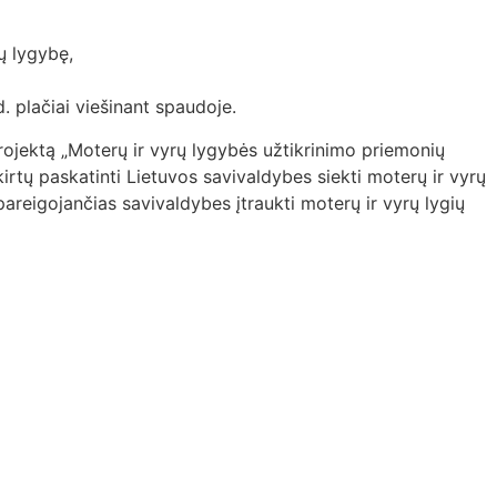
ų lygybę,
. plačiai viešinant spaudoje.
rojektą „Moterų ir vyrų lygybės užtikrinimo priemonių
irtų paskatinti Lietuvos savivaldybes siekti moterų ir vyrų
pareigojančias savivaldybes įtraukti moterų ir vyrų lygių