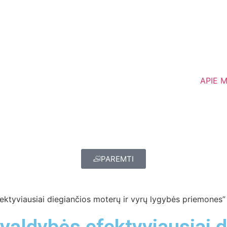
APIE 
PAREMTI
ektyviausiai diegiančios moterų ir vyrų lygybės priemones”