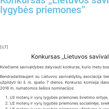
Konkursas „Lietuvos savi
lygybės priemones”
[:LT]
Konkursas „Lietuvos savival
Kviečiame savivaldybes dalyvauti konkurse, kurio metu bus 
Bendradarbiaujant su Lietuvos savivaldybių asociacija b
užpildyti iki š. m. spalio 7 dienos. Konkurso komisija iša
2016 m. numatomos šešios nominacijos:
Už moterų ir vyrų lygybės priemones švietimo srityje,
Už moterų ir vyrų lygybės priemones socialinėje, sveik