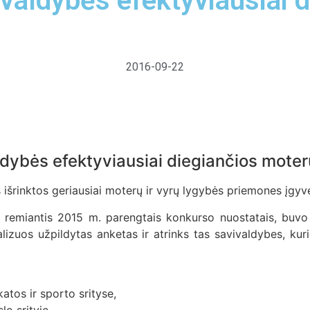
valdybės efektyviausiai d
2016-09-22
dybės efektyviausiai diegiančios moter
išrinktos geriausiai moterų ir vyrų lygybės priemones įgyv
ei remiantis 2015 m. parengtais konkurso nuostatais, buv
nalizuos užpildytas anketas ir atrinks tas savivaldybes, ku
atos ir sporto srityse,