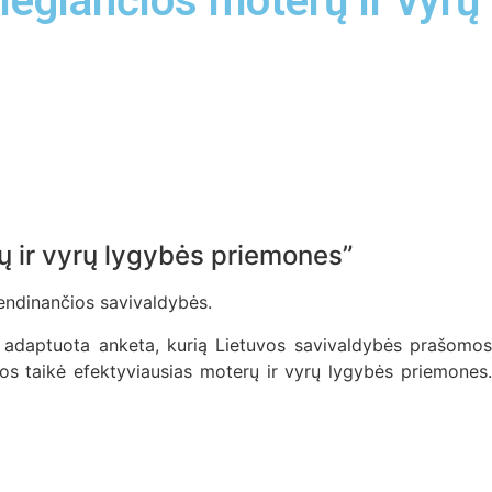
iegiančios moterų ir vyrų
ų ir vyrų lygybės priemones”
endinančios savivaldybės.
o adaptuota anketa, kurią Lietuvos savivaldybės prašomos
rios taikė efektyviausias moterų ir vyrų lygybės priemones.