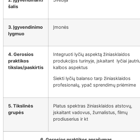
šalis
3. Įgyvendinimo
Įmonės
lygmuo
4. Gerosios
Integruoti lyčių aspektą žiniasklaidos
praktikos
produkcijos turinyje, įskaitant lyčiai jautri
tikslas/paskirtis
kalbos aspektus
Siekti lyčių balanso tarp žiniasklaidos
profesionalų, ypač sprendimų priėmime
5. Tikslinės
Platus spektras žiniasklaidos atstovų,
grupės
įskaitant vadovus, žurnalistus, filmų
prodiuserius ir kt
6. Gerosios praktikos aprašymas