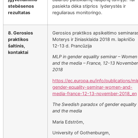
stebėsenos
pasiekta dėka stiprios lyderystės ir
rezultatas
reguliaraus monitoringo.
8. Gerosios
Gerosios praktikos apsikeitimo seminara
praktikos
Moterys ir žiniasklaida 2018 m. lapkričio
šaltinis,
12-13 d. Prancūzija
kontaktai
MLP in gender equality seminar – Women
and the media – France, 12-13 November
2018
https://ec.europa.eu/info/publications/ml
gender-equality-seminar-women-and-
media-france-12-13-november-2018_en
The Swedish paradox of gender equality
and the media
Maria Edström,
University of Gothenburgm,