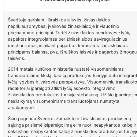
Švedijoje gerbiami išraiškos laisvės, žiniasklaidos
nepriklausomybės, įvairovės žiniasklaidoje ir visuotinio
prieinamumo principai. Todėl žiniasklaidos bendrovėse lyčių
aspektas integruojamas per žiniasklaidos savireguliacinius
mechanizmus, išlaikant pagarbos kertiniams žiniasklaidos
principams balansą, pvz. išraiškos laisvės ir pagarbos žmoga
teisėms.
2014 metais Kultūros ministerija nustatė visuomeniniams
transliuotojams tikslą, kad jų produkcijos turinyje būtų integruo
lyčių lygybės ir įvairovės perspektyva. Visuomeninių transliuoto
redaktoriai įpareigoti atlikti lyčių aspekto integravimo
žiniasklaidos produkcijos turinyje stebėseną. Už šio įpareigoji
nesilaikymą visuomeniniams transliuotojams numatyta
atsakomybė.
Šiuo pagrindu Švedijos žurnalistų ir žiniasklaidos prodiuserių
sąjunga prisiėmė įsipareigojimą eliminuoti neapykantos kalbą ir
seksistinę neapykantos kalbą žiniasklaidos produkcijos turinyj