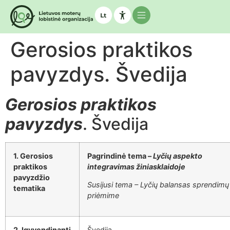
Gerosios praktikos
pavyzdys. Švedija
Gerosios praktikos
pavyzdys
. Švedija
1.
Gerosios
Pagrindinė tema –
Lyčių aspekto
praktikos
integravimas žiniasklaidoje
pavyzdžio
Susijusi tema – Lyčių balansas sprendimų
tematika
priėmime
2. Įgyvendinanti
Švedija