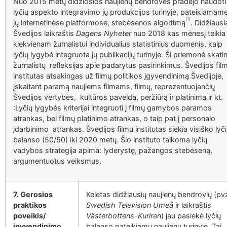
Nuo 2015 metų didžiosios naujienų bendrovės pradėjo naudoti
lyčių aspekto integravimo jų produkcijos turinyje, pateikiamam
[1]
jų internetinėse platformose, stebėsenos algoritmą
. Didžiausi
Švedijos laikraštis
Dagens Nyheter
nuo 2018 kas mėnesį teikia
kiekvienam žurnalistui individualius statistinius duomenis, kaip
lyčių lygybė integruota jų publikacijų turinyje. Ši priemonė skati
žurnalistų refleksijas apie padarytus pasirinkimus. Švedijos fil
institutas atsakingas už filmų politikos įgyvendinimą Švedijoje,
įskaitant paramą naujiems filmams, filmų, reprezentuojančių
Švedijos vertybės, kultūros paveldą, peržiūrą ir platinimą ir kt.
:Lyčių lygybės kriterijai integruoti į filmų gamybos paramos
atrankas, bei filmų platinimo atrankas, o taip pat į personalo
įdarbinimo atrankas. Švedijos filmų institutas siekia visiško lyč
balanso (50/50) iki 2020 metų. Šio instituto taikoma lyčių
vadybos strategija apima: lyderystę, pažangos stebėseną,
argumentuotus veiksmus.
7. Gerosios
Keletas didžiausių naujienų bendrovių (pv
praktikos
Swedish Television Umeå
ir laikraštis
poveikis/
Västerbottens-Kuriren
) jau pasiekė lyčių
įgyvendinimo
balanso pateikiamų naujienų turinyje. Tai