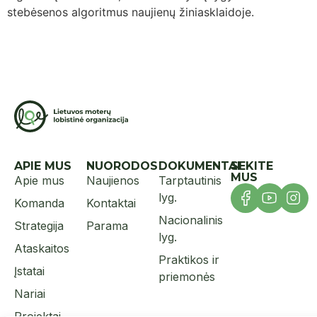
stebėsenos algoritmus naujienų žiniasklaidoje.
APIE MUS
NUORODOS
DOKUMENTAI
SEKITE
MUS
Apie mus
Naujienos
Tarptautinis
lyg.
Komanda
Kontaktai
Nacionalinis
Strategija
Parama
lyg.
Ataskaitos
Praktikos ir
Įstatai
priemonės
Nariai
Projektai