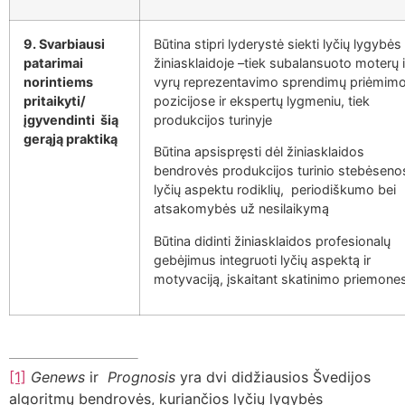
9. Svarbiausi
Būtina stipri lyderystė siekti lyčių lygybės
patarimai
žiniasklaidoje –tiek subalansuoto moterų i
norintiems
vyrų reprezentavimo sprendimų priėmim
pritaikyti/
pozicijose ir ekspertų lygmeniu, tiek
įgyvendinti šią
produkcijos turinyje
gerąją praktiką
Būtina apsispręsti dėl žiniasklaidos
bendrovės produkcijos turinio stebėseno
lyčių aspektu rodiklių, periodiškumo bei
atsakomybės už nesilaikymą
Būtina didinti žiniasklaidos profesionalų
gebėjimus integruoti lyčių aspektą ir
motyvaciją, įskaitant skatinimo priemone
[1]
Genews
ir
Prognosis
yra dvi didžiausios Švedijos
algoritmų bendrovės, kuriančios lyčių lygybės