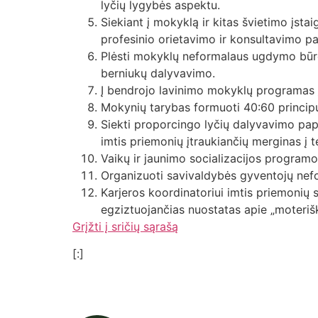
lyčių lygybės aspektu.
Siekiant į mokyklą ir kitas švietimo įsta
profesinio orietavimo ir konsultavimo pas
Plėsti mokyklų neformalaus ugdymo būre
berniukų dalyvavimo.
Į bendrojo lavinimo mokyklų programas 
Mokynių tarybas formuoti 40:60 princip
Siekti proporcingo lyčių dalyvavimo pap
imtis priemonių įtraukiančių merginas į te
Vaikų ir jaunimo socializacijos program
Organizuoti savivaldybės gyventojų nefo
Karjeros koordinatoriui imtis priemonių 
egziztuojančias nuostatas apie „moterišk
Grįžti į sričių sąrašą
[:]