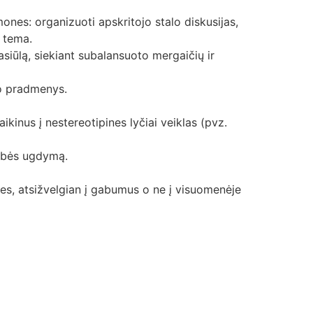
mones: organizuoti apskritojo stalo diskusijas,
a tema.
ūlą, siekiant subalansuoto mergaičių ir
mo pradmenys.
inus į nestereotipines lyčiai veiklas (pvz.
gybės ugdymą.
ybes, atsižvelgian į gabumus o ne į visuomenėje