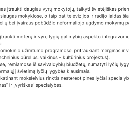
igas įtraukti daugiau vyrų mokytojų, taikyti švietėjiškas prie
laugas mokyklose, o taip pat televizijos ir radijo laidas ši
lių bei įvairaus pobūdžio neformaliojo ugdymo mokymų pasi
įtraukti moterų ir vyrų lygių galimybių aspekto integravo
u.
omokinio užimtumo programose, pritraukiant merginas ir vaik
chninius būrelius; vaikinus – kultūrinius projektus).
ose, remiamose iš savivaldybių biudžetų, numatyti lyčių ly
rmalųjį švietimą lyčių lygybės klausimais.
skatinant moksleivius rinktis nestereotipines lyčiai special
as“ ir „vyriškas“ specialybes.