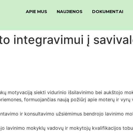
APIE MUS
NAUJIENOS
DOKUMENTAI
to integravimui į saviva
kų motyvaciją siekti vidurinio išsilavinimo bei aukštojo mok
iemones, formuojančias naują požiūrį apie moterų ir vyrų 
entavimo ir konsultavimo užsiėmimus bendrojo lavinimo mokyk
ojo lavinimo mokyklų vadovų ir mokytojų kvalifikacijos tob