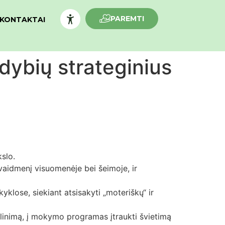
PAREMTI
KONTAKTAI
ldybių strateginius
slo.
vaidmenį visuomenėje bei šeimoje, ir
lose, siekiant atsisakyti „moteriškų“ ir
ulinimą, į mokymo programas įtraukti švietimą