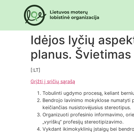
Idėjos lyčių aspek
planus. Švietimas
[:LT]
Grįžti į sričių sąrašą
Tobulinti ugdymo procesą, keliant berniu
Bendrojo lavinimo mokyklose numatyti pr
keičiančias nusistovėjusius stereotipus.
Organizuoti profesinio informavimo, ori
„vyriškų“ profesijų stereotipizavimo.
Vykdant ikimokyklinių įstaigų bei bendr