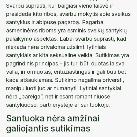
Svarbu suprasti, kur baigiasi vieno laisvė ir
prasideda kito ribos, svarbu mokytis apie sveikus
santykius ir abipusę pagarbą. Pagarba
asmeninėms riboms yra esminis sveikų santykių
palaikymo aspektas. Labai svarbu suprasti, kad
niekada nėra privaloma užsiimti lytiniais
santykiais ar kita seksualine veikla. Sutikimas yra
pagrindinis principas – jis turi būti duotas laisva
valia, informuotas, entuziastingas ir gali būti bet
kada atšaukiamas. Sutikimo negalima priversti,
manipuliuoti juo ar numanyti. Lytiniai santykiai
nėra „pareiga”, net ir esant romantiniuose
santykiuose, partnerystėje ar santuokoje.
Santuoka nėra amžinai
galiojantis sutikimas