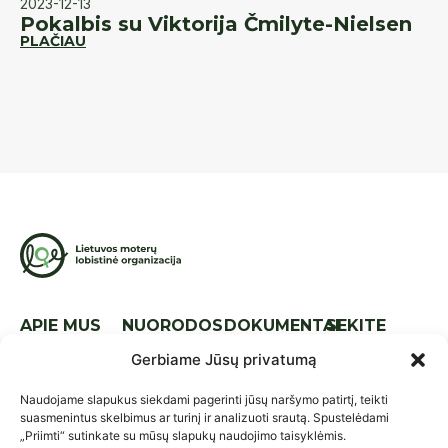
2023-12-13
20
Pokalbis su Viktorija Čmilyte-Nielsen
K
PLAČIAU
d
PL
APIE MUS
NUORODOS
DOKUMENTAI
SEKITE
MUS
Apie mus
Naujienos
Tarptautinis
Gerbiame Jūsų privatumą
lyg.
Komanda
Kontaktai
Naudojame slapukus siekdami pagerinti jūsų naršymo patirtį, teikti
Nacionalinis
Strategija
Parama
suasmenintus skelbimus ar turinį ir analizuoti srautą. Spustelėdami
lyg.
„Priimti“ sutinkate su mūsų slapukų naudojimo taisyklėmis.
Ataskaitos