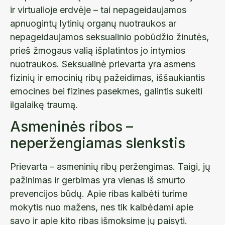
ir virtualioje erdvėje – tai nepageidaujamos
apnuogintų lytinių organų nuotraukos ar
nepageidaujamos seksualinio pobūdžio žinutės,
prieš žmogaus valią išplatintos jo intymios
nuotraukos. Seksualinė prievarta yra asmens
fizinių ir emocinių ribų pažeidimas, iššaukiantis
emocines bei fizines pasekmes, galintis sukelti
ilgalaikę traumą.
Asmeninės ribos –
neperžengiamas slenkstis
Prievarta – asmeninių ribų peržengimas. Taigi, jų
pažinimas ir gerbimas yra vienas iš smurto
prevencijos būdų. Apie ribas kalbėti turime
mokytis nuo mažens, nes tik kalbėdami apie
savo ir apie kito ribas išmoksime jų paisyti.