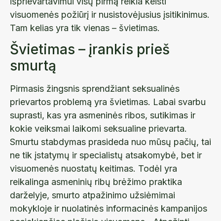
išprievartavimui visų pirmą reikia keisti
visuomenės požiūrį ir nusistovėjusius įsitikinimus.
Tam kelias yra tik vienas – švietimas.
Švietimas – įrankis prieš
smurtą
Pirmasis žingsnis sprendžiant seksualinės
prievartos problemą yra švietimas. Labai svarbu
suprasti, kas yra asmeninės ribos, sutikimas ir
kokie veiksmai laikomi seksualine prievarta.
Smurtu stabdymas prasideda nuo mūsų pačių, tai
ne tik įstatymų ir specialistų atsakomybė, bet ir
visuomenės nuostatų keitimas. Todėl yra
reikalinga asmeninių ribų brėžimo praktika
darželyje, smurto atpažinimo užsiėmimai
mokykloje ir nuolatinės informacinės kampanijos