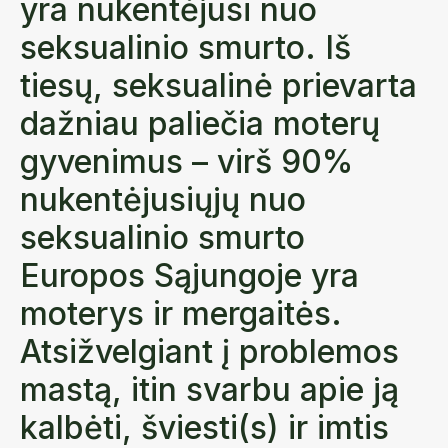
yra nukentėjusi nuo
seksualinio smurto. Iš
tiesų, seksualinė prievarta
dažniau paliečia moterų
gyvenimus – virš 90%
nukentėjusiųjų nuo
seksualinio smurto
Europos Sąjungoje yra
moterys ir mergaitės.
Atsižvelgiant į problemos
mastą, itin svarbu apie ją
kalbėti, šviesti(s) ir imtis