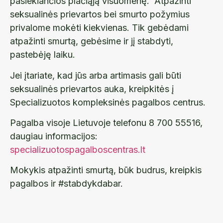
pasiekiančios plačiąją visuomenę. Atpažinti
seksualinės prievartos bei smurto požymius
privalome mokėti kiekvienas. Tik gebėdami
atpažinti smurtą, gebėsime ir jį stabdyti,
pastebėję laiku.
Jei įtariate, kad jūs arba artimasis gali būti
seksualinės prievartos auka, kreipkitės į
Specializuotos kompleksinės pagalbos centrus.
Pagalba visoje Lietuvoje telefonu 8 700 55516,
daugiau informacijos:
specializuotospagalboscentras.lt
Mokykis atpažinti smurtą, būk budrus, kreipkis
pagalbos ir #stabdykdabar.