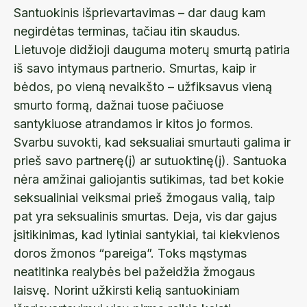
Santuokinis išprievartavimas – dar daug kam
negirdėtas terminas, tačiau itin skaudus.
Lietuvoje didžioji dauguma moterų smurtą patiria
iš savo intymaus partnerio. Smurtas, kaip ir
bėdos, po vieną nevaikšto – užfiksavus vieną
smurto formą, dažnai tuose pačiuose
santykiuose atrandamos ir kitos jo formos.
Svarbu suvokti, kad seksualiai smurtauti galima ir
prieš savo partnerę(į) ar sutuoktinę(į). Santuoka
nėra amžinai galiojantis sutikimas, tad bet kokie
seksualiniai veiksmai prieš žmogaus valią, taip
pat yra seksualinis smurtas. Deja, vis dar gajus
įsitikinimas, kad lytiniai santykiai, tai kiekvienos
doros žmonos “pareiga”. Toks mąstymas
neatitinka realybės bei pažeidžia žmogaus
laisvę. Norint užkirsti kelią santuokiniam