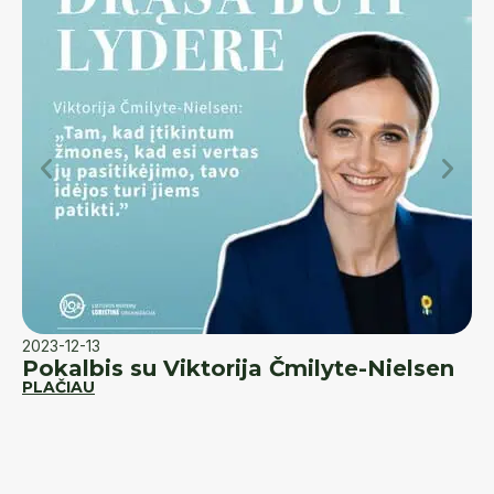
2023-12-13
20
Pokalbis su Viktorija Čmilyte-Nielsen
K
PLAČIAU
d
PL