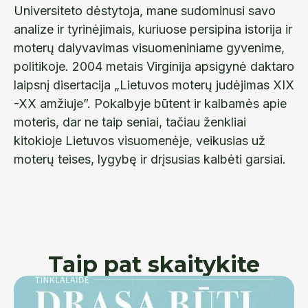
Universiteto dėstytoja, mane sudominusi savo
analize ir tyrinėjimais, kuriuose persipina istorija ir
moterų dalyvavimas visuomeniniame gyvenime,
politikoje. 2004 metais Virginija apsigynė daktaro
laipsnį disertacija „Lietuvos moterų judėjimas XIX
-XX amžiuje”. Pokalbyje būtent ir kalbamės apie
moteris, dar ne taip seniai, tačiau ženkliai
kitokioje Lietuvos visuomenėje, veikusias už
moterų teises, lygybę ir drįsusias kalbėti garsiai.
Taip pat skaitykite