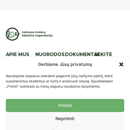
APIE MUS
NUORODOS
DOKUMENTAI
SEKITE
MUS
Apie mus
Naujienos
Tarptautinis
Gerbiame Jūsų privatumą
lyg.
Komanda
Kontaktai
Naudojame slapukus siekdami pagerinti jūsų naršymo patirtį, teikti
Nacionalinis
Strategija
Parama
suasmenintus skelbimus ar turinį ir analizuoti srautą. Spustelėdami
lyg.
„Priimti“ sutinkate su mūsų slapukų naudojimo taisyklėmis.
Ataskaitos
Praktikos ir
Įstatai
priemonės
Priimti
Nariai
Projektai
Nepriimti
Asmens duomenų saugojimo
© 2026 LMLO. Visos teisės
politika
saugomos.