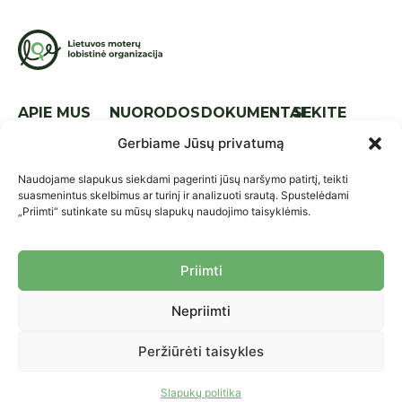
APIE MUS
NUORODOS
DOKUMENTAI
SEKITE
MUS
Apie mus
Naujienos
Tarptautinis
Gerbiame Jūsų privatumą
lyg.
Komanda
Kontaktai
Naudojame slapukus siekdami pagerinti jūsų naršymo patirtį, teikti
Nacionalinis
Strategija
Parama
suasmenintus skelbimus ar turinį ir analizuoti srautą. Spustelėdami
lyg.
„Priimti“ sutinkate su mūsų slapukų naudojimo taisyklėmis.
Ataskaitos
Praktikos ir
Įstatai
priemonės
Priimti
Nariai
Projektai
Nepriimti
Asmens duomenų saugojimo
© 2026 LMLO. Visos teisės
politika
saugomos.
Peržiūrėti taisykles
Asmens duomenų tvarkymo
politika
Slapukų politika