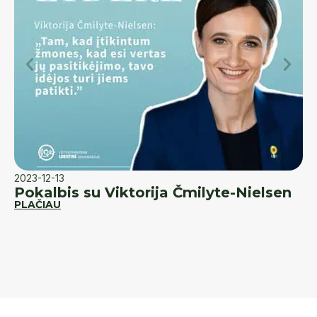
2023-12-13
20
Pokalbis su Viktorija Čmilyte-Nielsen
K
PLAČIAU
d
PL