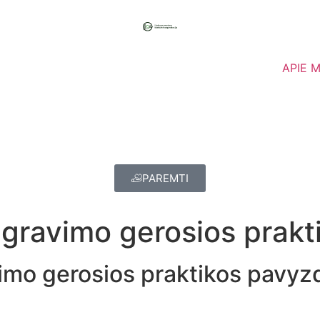
APIE 
PAREMTI
egravimo gerosios prakt
imo gerosios praktikos pavyzd