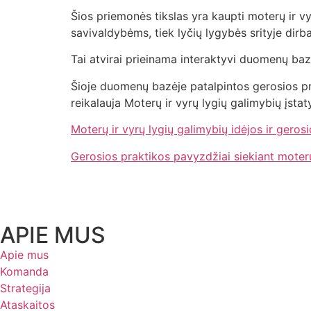
Šios priemonės tikslas yra kaupti moterų ir vyr
savivaldybėms, tiek lyčių lygybės srityje dirb
Tai atvirai prieinama interaktyvi duomenų bazė.
Šioje duomenų bazėje patalpintos gerosios pra
reikalauja Moterų ir vyrų lygių galimybių įsta
Moterų ir vyrų lygių galimybių idėjos ir gero
Gerosios praktikos pavyzdžiai siekiant moterų
APIE MUS
Apie mus
Komanda
Strategija
Ataskaitos