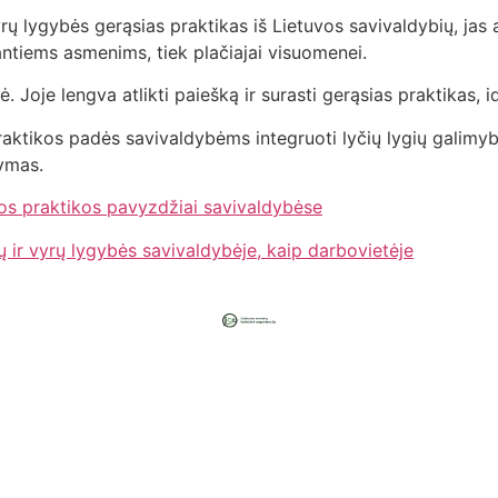
ų lygybės gerąsias praktikas iš Lietuvos savivaldybių, jas a
antiems asmenims, tiek plačiajai visuomenei.
 Joje lengva atlikti paiešką ir surasti gerąsias praktikas, i
ktikos padės savivaldybėms integruoti lyčių lygių galimybių
tymas.
sios praktikos pavyzdžiai savivaldybėse
 ir vyrų lygybės savivaldybėje, kaip darbovietėje