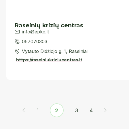
Raseinių krizių centras
info@epkc.lt
067070303
Vytauto Didžiojo g. 1, Raseiniai
https://raseiniukriziucentras.lt
1
2
3
4