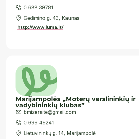
0 688 39781
Gedimino g. 43, Kaunas
http://www.luma.lt/
Marijampolės „Moterų verslininkių ir
vadybininkių klubas”
bmizeraite@gmail.com
0 699 49241
Lietuvininkų g. 14, Marijampolė