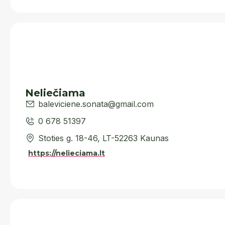
Neliečiama
baleviciene.sonata@gmail.com
0 678 51397
Stoties g. 18-46, LT-52263 Kaunas
https://nelieciama.lt