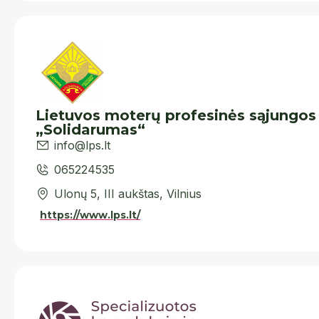
Lietuvos moterų profesinės sąjungos
„Solidarumas“
info@lps.lt
065224535
Ulonų 5, III aukštas, Vilnius
https://www.lps.lt/