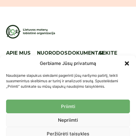
APIE MUS
NUORODOS
DOKUMENTAI
SEKITE
MUS
Apie mus
Naujienos
Tarptautinis
Gerbiame Jūsų privatumą
lyg.
Komanda
Kontaktai
Naudojame slapukus siekdami pagerinti jūsų naršymo patirtį, teikti
Nacionalinis
Strategija
Parama
suasmenintus skelbimus ar turinį ir analizuoti srautą. Spustelėdami
lyg.
„Priimti“ sutinkate su mūsų slapukų naudojimo taisyklėmis.
Ataskaitos
Praktikos ir
Įstatai
priemonės
Priimti
Nariai
Projektai
Nepriimti
Asmens duomenų saugojimo
© 2026 LMLO. Visos teisės
politika
saugomos.
Peržiūrėti taisykles