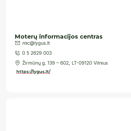
Moterų informacijos centras
mic@lygus.lt
0 5 2629 003
Žirmūnų g. 139 – 602, LT-09120 Vilnius
https://lygus.lt/