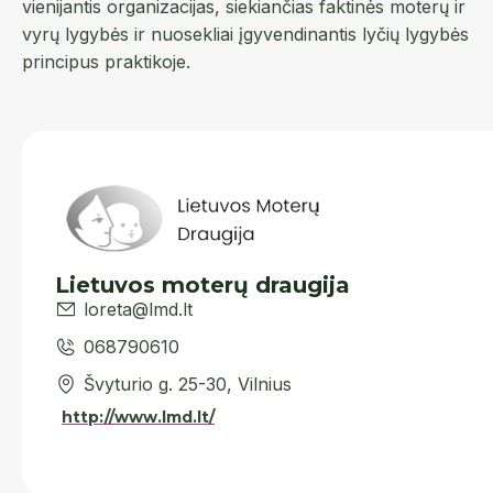
vienijantis organizacijas, siekiančias faktinės moterų ir
vyrų lygybės ir nuosekliai įgyvendinantis lyčių lygybės
principus praktikoje.
Lietuvos moterų draugija
loreta@lmd.lt
068790610
Švyturio g. 25-30, Vilnius
http://www.lmd.lt/