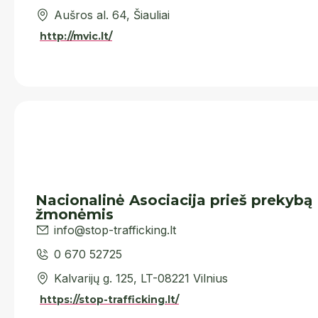
Aušros al. 64, Šiauliai
http://mvic.lt/
Nacionalinė Asociacija prieš prekybą
žmonėmis
info@stop-trafficking.lt
0 670 52725
Kalvarijų g. 125, LT-08221 Vilnius
https://stop-trafficking.lt/