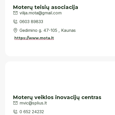
Moterų teisių asociacija
vilija.mota@gmail.com
0603 89833
Gedimino g. 47-105 , Kaunas
https://www.mota.lt
Moterų veiklos inovacijų centras
mvic@splius.lt
0 652 24232