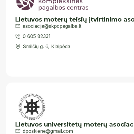
Lietuvos moterų teisių įtvirtinimo aso
asociacija@skpcpagalba.lt
0 605 82331
Smilčių g. 6, Klaipėda
Lietuvos universitetų moterų asociac
dposkiene@gmail.com