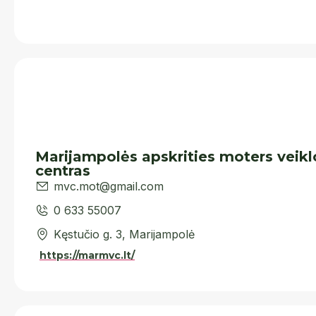
Marijampolės apskrities moters veikl
centras
mvc.mot@gmail.com
0 633 55007
Kęstučio g. 3, Marijampolė
https://marmvc.lt/