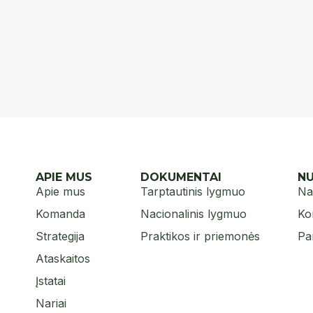
APIE MUS
DOKUMENTAI
N
Apie mus
Tarptautinis lygmuo
Na
Komanda
Nacionalinis lygmuo
Ko
Strategija
Praktikos ir priemonės
Pa
Ataskaitos
Įstatai
Nariai