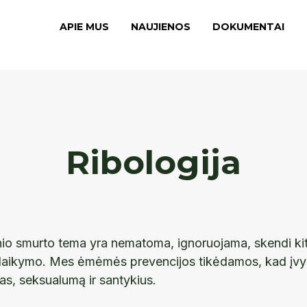
APIE MUS
NAUJIENOS
DOKUMENTAI
Ribologija
nio smurto tema yra nematoma, ignoruojama, skendi ki
laikymo. Mes ėmėmės prevencijos tikėdamos, kad įvyki
as, seksualumą ir santykius.