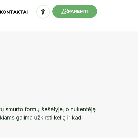
PAREMTI
KONTAKTAI
tų smurto formų šešėlyje, o nukentėję
ams galima užkirsti kelią ir kad