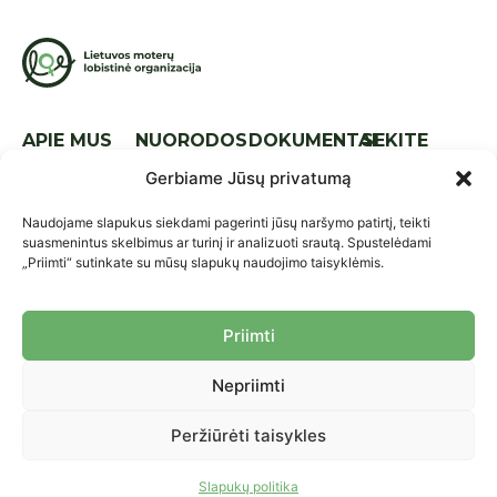
APIE MUS
NUORODOS
DOKUMENTAI
SEKITE
MUS
Apie mus
Naujienos
Tarptautinis
Gerbiame Jūsų privatumą
lyg.
Komanda
Kontaktai
Naudojame slapukus siekdami pagerinti jūsų naršymo patirtį, teikti
Nacionalinis
Strategija
Parama
suasmenintus skelbimus ar turinį ir analizuoti srautą. Spustelėdami
lyg.
„Priimti“ sutinkate su mūsų slapukų naudojimo taisyklėmis.
Ataskaitos
Praktikos ir
Įstatai
priemonės
Priimti
Nariai
Projektai
Nepriimti
Asmens duomenų saugojimo
© 2026 LMLO. Visos teisės
politika
saugomos.
Peržiūrėti taisykles
Asmens duomenų tvarkymo
politika
Slapukų politika