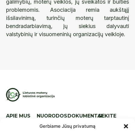
galimybių, moterų veiklos, jų sveikatos ir buities
problemomis. Asociacija remia aukštąjį
išsilavinimą, turinčių moterų tarptautinį
bendradarbiavimą, jų siekius dalyvauti
valstybinių ir visuomeninių organizacijų veikloje.
APIE MUS
NUORODOS
DOKUMENTAI
SEKITE
MUS
Apie mus
Naujienos
Tarptautinis
Gerbiame Jūsų privatumą
lyg.
Komanda
Kontaktai