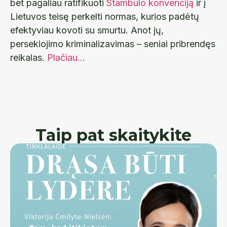
bet pagaliau ratifikuoti
Stambulo konvenciją
ir į
Lietuvos teisę perkelti normas, kurios padėtų
efektyviau kovoti su smurtu. Anot jų,
persekiojimo kriminalizavimas – seniai pribrendęs
reikalas.
Plačiau…
Taip pat skaitykite