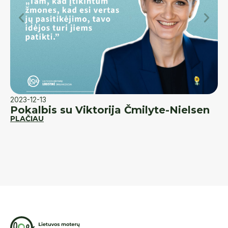
2023-12-13
20
Pokalbis su Viktorija Čmilyte-Nielsen
K
PLAČIAU
d
PL